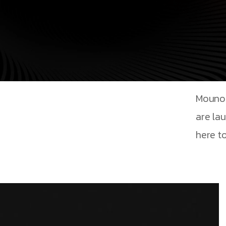
Mouno 
are la
here to