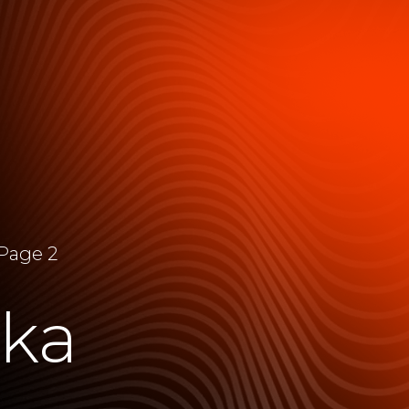
Page 2
cka