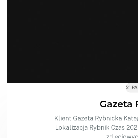
21 P
Gazeta 
Klient Gazeta Rybnicka Kat
Lokalizacja Rybnik Czas 202
zdjęciowyc