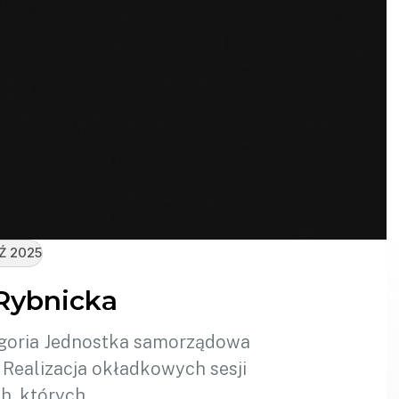
AŹ 2025
Rybnicka
egoria Jednostka samorządowa
 Realizacja okładkowych sesji
h, których…