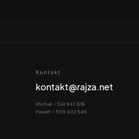
Kontakt
kontakt@rajza.net
Michał – 514 647 816
Paweł – 509 402 549