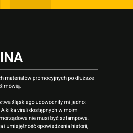
INA
tkich materiałów promocyjnych po dłuższe
oś mówią.
dztwa śląskiego udowodniły mi jedno:
!
A kilka virali dostępnych w moim
samorządowa nie musi być sztampowa.
a i umiejętność opowiedzenia historii,