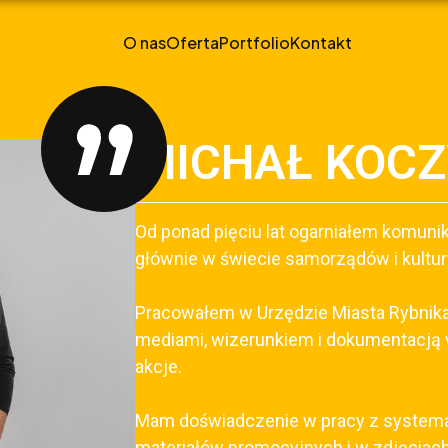
O nas
Oferta
Portfolio
Kontakt
MICHAŁ KOCZ
Od ponad pięciu lat ogarniałem komunik
głównie w świecie samorządów i kultur
Pracowałem w Urzędzie Miasta Rybnika
mediami, wizerunkiem i dokumentacją 
akcje.
Mam doświadczenie w pracy z systemami
materiałów promocyjnych i w zdjęciach 