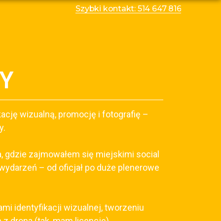
Szybki kontakt: 514 647 816
Y
ację wizualną, promocję i fotografię –
y.
, gdzie zajmowałem się miejskimi social
wydarzeń – od oficjał po duże plenerowe
 identyfikacji wizualnej, tworzeniu
z drona (tak, mam licencję).