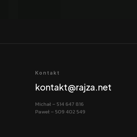
Kontakt
kontakt@rajza.net
Michał – 514 647 816
Paweł – 509 402 549