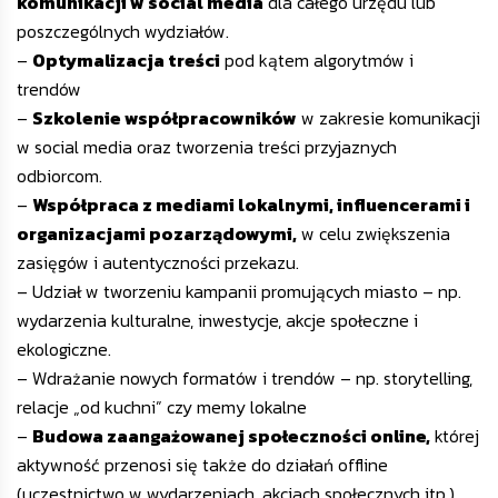
komunikacji w social media
dla całego urzędu lub
poszczególnych wydziałów.
–
Optymalizacja treści
pod kątem algorytmów i
trendów
–
Szkolenie współpracowników
w zakresie komunikacji
w social media oraz tworzenia treści przyjaznych
odbiorcom.
–
Współpraca z mediami lokalnymi, influencerami i
organizacjami pozarządowymi,
w celu zwiększenia
zasięgów i autentyczności przekazu.
– Udział w tworzeniu kampanii promujących miasto – np.
wydarzenia kulturalne, inwestycje, akcje społeczne i
ekologiczne.
– Wdrażanie nowych formatów i trendów – np. storytelling,
relacje „od kuchni” czy memy lokalne
–
Budowa zaangażowanej społeczności online,
której
aktywność przenosi się także do działań offline
(uczestnictwo w wydarzeniach, akcjach społecznych itp.).