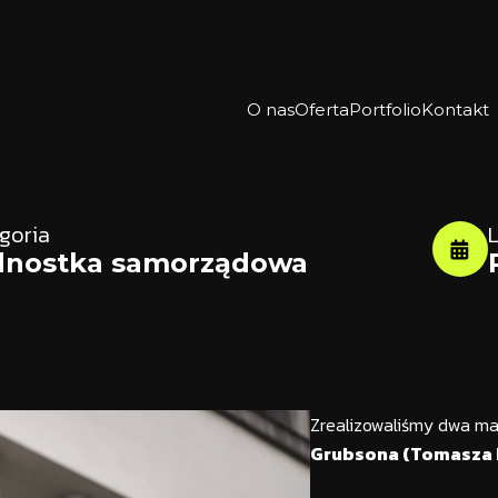
O nas
Oferta
Portfolio
Kontakt
goria
L
dnostka samorządowa
Zrealizowaliśmy dwa ma
Grubsona (Tomasza 